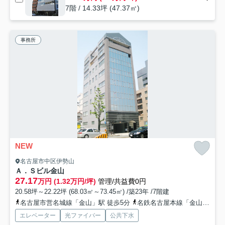
7階 / 14.33坪 (47.37㎡)
事務所
NEW
名古屋市中区伊勢山
Ａ．Ｓビル金山
27.17
万円 (1.32万円/坪)
管理/共益費0円
20.58坪～22.22坪 (68.03㎡～73.45㎡) /築23年 /7階建
名古屋市営名城線「金山」駅 徒歩5分
名鉄名古屋本線「金山」駅 徒歩5分
エレベーター
光ファイバー
公共下水