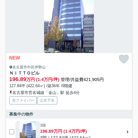
NEW
名古屋市中区伊勢山
ＮＩＴＴＯビル
196.89
万円 (1.4万円/坪)
管理/共益費421,905円
127.84坪 (422.64㎡) /築36年 /9階建
名古屋市営名城線「金山」駅 徒歩4分
光ファイバー
公共下水
募集中の物件
3階
196.89万円 (1.4万円/坪)
3階 / 127.84坪 (422.64㎡)