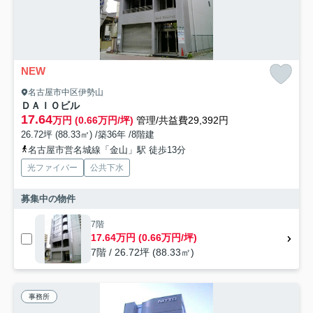
NEW
名古屋市中区伊勢山
ＤＡＩＯビル
17.64
万円 (0.66万円/坪)
管理/共益費29,392円
26.72坪 (88.33㎡) /築36年 /8階建
名古屋市営名城線「金山」駅 徒歩13分
光ファイバー
公共下水
募集中の物件
7階
17.64万円 (0.66万円/坪)
7階 / 26.72坪 (88.33㎡)
事務所