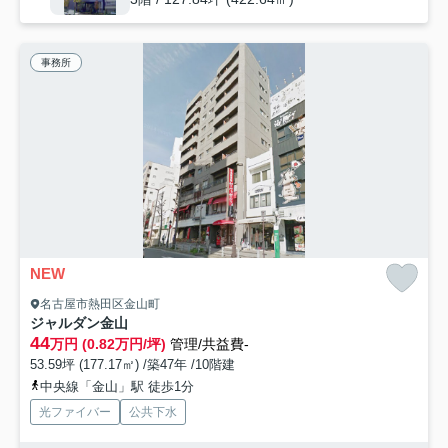
事務所
NEW
名古屋市熱田区金山町
ジャルダン金山
44
万円 (0.82万円/坪)
管理/共益費-
53.59坪 (177.17㎡) /築47年 /10階建
中央線「金山」駅 徒歩1分
光ファイバー
公共下水