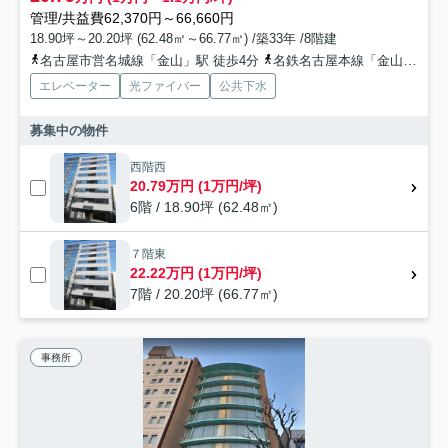
管理/共益費62,370円～66,660円
18.90坪～20.20坪 (62.48㎡～66.77㎡) /築33年 /8階建
名古屋市営名城線「金山」駅 徒歩4分
名鉄名古屋本線「金山」駅 徒歩4分
エレベーター
光ファイバー
公共下水
募集中の物件
西階西
20.79万円 (1万円/坪)
6階 / 18.90坪 (62.48㎡)
７階東
22.22万円 (1万円/坪)
7階 / 20.20坪 (66.77㎡)
事務所