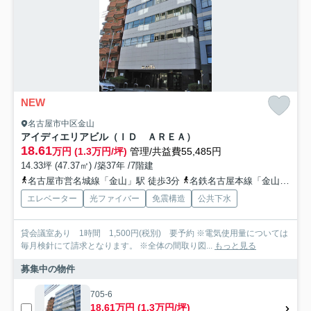
NEW
名古屋市中区金山
アイディエリアビル（ＩＤ ＡＲＥＡ）
18.61
万円 (1.3万円/坪)
管理/共益費55,485円
14.33坪 (47.37㎡) /築37年 /7階建
名古屋市営名城線「金山」駅 徒歩3分
名鉄名古屋本線「金山」駅 徒歩3分
エレベーター
光ファイバー
免震構造
公共下水
貸会議室あり 1時間 1,500円(税別) 要予約 ※電気使用量については
毎月検針にて請求となります。 ※全体の間取り図...
もっと見る
募集中の物件
705-6
18.61万円 (1.3万円/坪)