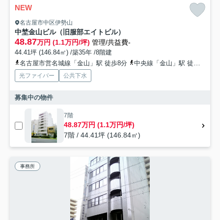
NEW
名古屋市中区伊勢山
中埜金山ビル（旧服部エイトビル）
48.87
万円 (1.1万円/坪)
管理/共益費-
44.41坪 (146.84㎡) /築35年 /8階建
名古屋市営名城線「金山」駅 徒歩8分
中央線「金山」駅 徒歩8分
光ファイバー
公共下水
募集中の物件
7階
48.87万円 (1.1万円/坪)
7階 / 44.41坪 (146.84㎡)
事務所