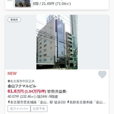
6階 / 21.49坪 (71.04㎡)
事務所
NEW
名古屋市中区正木
金山フクマルビル
61.6
万円 (1.54万円/坪)
管理/共益費-
40.07坪 (132.46㎡) /築24年 /9階建
名古屋市営名城線「金山」駅 徒歩2分
名鉄名古屋本線「金山」駅 徒歩4分
光ファイバー
公共下水