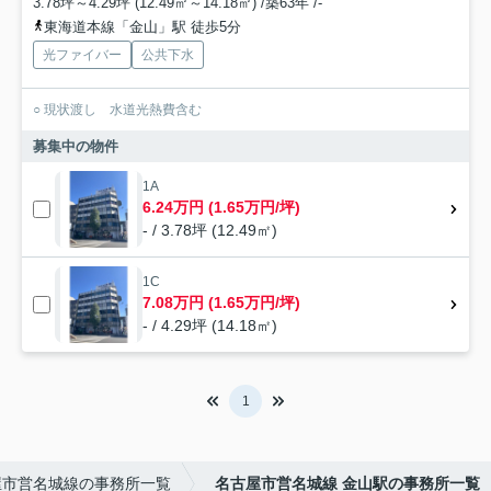
3.78坪～4.29坪 (12.49㎡～14.18㎡) /築63年 /-
東海道本線「金山」駅 徒歩5分
光ファイバー
公共下水
○ 現状渡し 水道光熱費含む
募集中の物件
1A
6.24万円 (1.65万円/坪)
- / 3.78坪 (12.49㎡)
1C
7.08万円 (1.65万円/坪)
- / 4.29坪 (14.18㎡)
1
屋市営名城線の事務所一覧
名古屋市営名城線 金山駅の事務所一覧