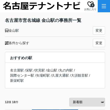
0
お気に入り
名古屋市営名城線 金山駅の事務所一覧
金山駅
変更
条件から探す
変更
おすすめの駅
名古屋駅
/
栄駅
/
伏見駅
/
金山駅
/
丸の内駅
/
国際センター駅
/
矢場町駅
/
久屋大通駅
/
大須観音駅
/
新栄町駅
12
棟
18
件