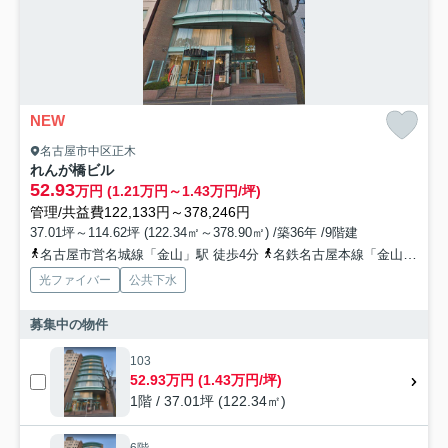
NEW
名古屋市中区正木
れんが橋ビル
52.93
万円 (1.21万円～1.43万円/坪)
管理/共益費122,133円～378,246円
37.01坪～114.62坪 (122.34㎡～378.90㎡) /築36年 /9階建
名古屋市営名城線「金山」駅 徒歩4分
名鉄名古屋本線「金山」駅 徒歩4分
光ファイバー
公共下水
募集中の物件
103
52.93万円 (1.43万円/坪)
1階 / 37.01坪 (122.34㎡)