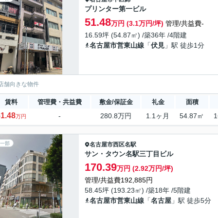
プリンター第一ビル
51.48
万円 (3.1万円/坪)
管理/共益費-
16.59坪 (54.87㎡) /築36年 /4階建
名古屋市営東山線
「
伏見
」駅 徒歩1分
店舗向きな物件
賃料
管理費・共益費
敷金/保証金
礼金
面積
1.48
-
280.8万円
1.1ヶ月
54.87㎡
1
万円
一部
名古屋市西区
名駅
サン・タウン名駅三丁目ビル
170.39
万円 (2.92万円/坪)
管理/共益費192,885円
58.45坪 (193.23㎡) /築18年 /5階建
名古屋市営東山線
「
名古屋
」駅 徒歩5分