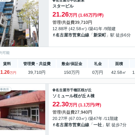
名古屋市中区
新栄
スタービル
21.26
万円 (1.65万円/坪)
管理/共益費39,710円
12.88坪 (42.58㎡) /築41年 /9階建
名古屋市営東山線
「
新栄町
」駅 徒歩6分
約可能
賃料
管理費・共益費
敷金/保証金
礼金
面積
1.26
39,710円
150万円
0万円
42.58㎡
1
万円
事務所
名古屋市千種区
桜が丘
ソミュール桜が丘Ａ棟
22.30
万円 (1.1万円/坪)
管理/共益費27,940円
20.27坪 (67.03㎡) /築47年 /11階建
名古屋市営東山線
「
一社
」駅 徒歩7分