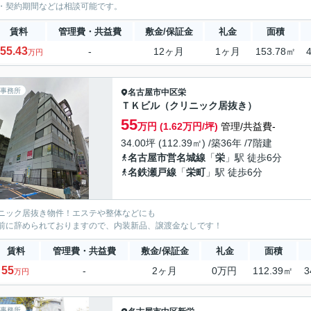
・契約期間などは相談可能です。
賃料
管理費・共益費
敷金/保証金
礼金
面積
55.43
-
12ヶ月
1ヶ月
153.78㎡
万円
事務所
名古屋市中区
栄
ＴＫビル（クリニック居抜き）
55
万円 (1.62万円/坪)
管理/共益費-
34.00坪 (112.39㎡) /築36年 /7階建
名古屋市営名城線
「
栄
」駅 徒歩6分
名鉄瀬戸線
「
栄町
」駅 徒歩6分
ニック居抜き物件！エステや整体などにも
前に辞められておりますので、内装新品、譲渡金なしです！
賃料
管理費・共益費
敷金/保証金
礼金
面積
55
-
2ヶ月
0万円
112.39㎡
3
万円
事務所