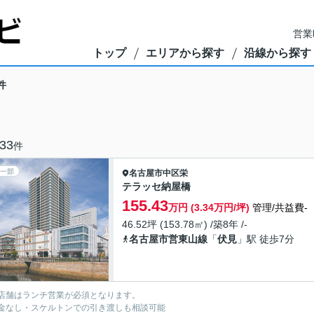
営業
トップ
エリアから探す
沿線から探す
件
33
件
一部
名古屋市中区
栄
テラッセ納屋橋
155.43
万円 (3.34万円/坪)
管理/共益費-
46.52坪 (153.78㎡) /築8年 /-
名古屋市営東山線
「
伏見
」駅 徒歩7分
店舗はランチ営業が必須となります。
金なし・スケルトンでの引き渡しも相談可能