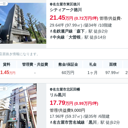
一部
名古屋市東区
徳川
シティアーク徳川
21.45
万円 (0.72万円/坪)
管理/共益費-
29.64坪 (97.99㎡) /築34年 /10階建
名鉄瀬戸線
「
森下
」駅 徒歩2分
中央線
「
大曽根
」駅 徒歩14分
店居抜き情報になります。
賃料
管理費・共益費
敷金/保証金
礼金
面積
1.45
-
60万円
1ヶ月
97.99㎡
2
万円
一部
名古屋市北区
田幡
リル黒川
17.79
万円 (0.99万円/坪)
管理/共益費9,000円
17.96坪 (59.37㎡) /築35年 /6階建
名古屋市営名城線
「
黒川
」駅 徒歩2分