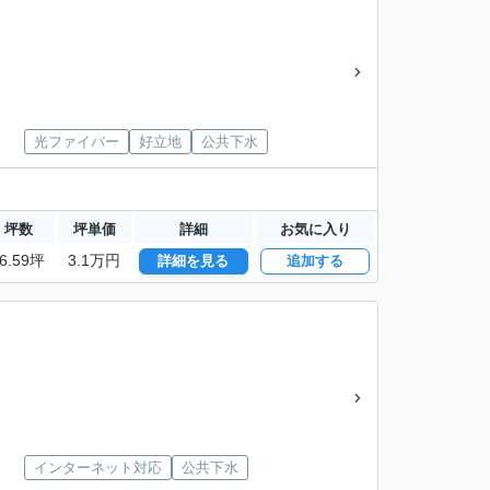
光ファイバー
好立地
公共下水
坪数
坪単価
詳細
お気に入り
6.59坪
3.1万円
詳細を見る
追加する
インターネット対応
公共下水