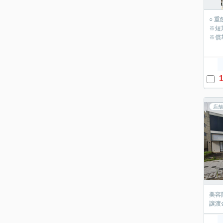
○ 
※短
※償
1
店舗
美容
譲渡