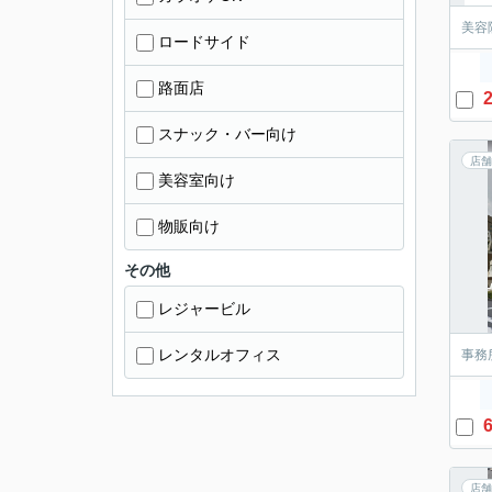
美容
ロードサイド
路面店
2
スナック・バー向け
店舗
美容室向け
物販向け
その他
レジャービル
レンタルオフィス
事務
6
店舗