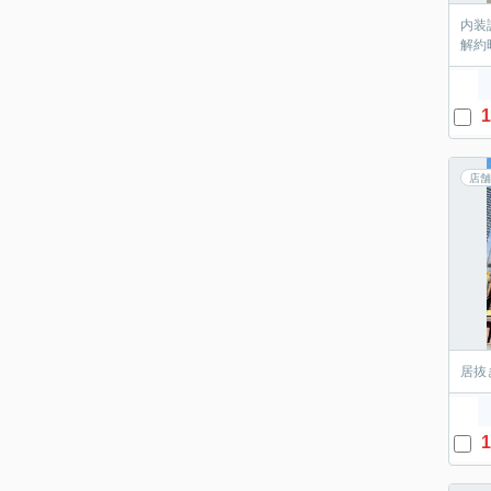
内装
解約
1
店舗
居抜
1