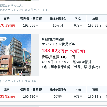
譲渡金ありません。
時はスケルトン戻しが条件となります。
賃料
管理費・共益費
敷金/保証金
礼金
面積
70.39
192,885円
10ヶ月
0万円
193.23㎡
万円
一部
名古屋市中区
栄
サンシャイン伏見ビル
133.92
万円 (2.75万円/坪)
管理/共益費160,710円
48.69坪 (160.99㎡) /築5年 /8階建
名古屋市営東山線
「
伏見
」駅 徒歩2分
き・スケルトン渡し相談可能
賃料
管理費・共益費
敷金/保証金
礼金
面積
33.92
160,710円
0万円
0万円
160.99㎡
万円