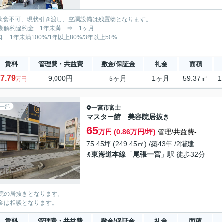
重飲食不可、現状引き渡し、空調設備は残置物となります。
期解約違約金 1年未満 ⇒ 1ヶ月
却 1年未満100%/1年以上80%/3年以上50%
賃料
管理費・共益費
敷金/保証金
礼金
面積
7.79
9,000円
5ヶ月
1ヶ月
59.37㎡
1
万円
一部
一宮市
富士
マスター館 美容院居抜き
65
万円 (0.86万円/坪)
管理/共益費-
75.45坪 (249.45㎡) /築43年 /2階建
東海道本線
「
尾張一宮
」駅 徒歩32分
院の居抜きとなります。
金は相談となります。
賃料
管理費・共益費
敷金/保証金
礼金
面積