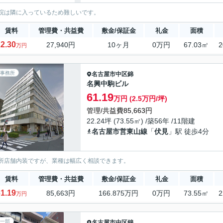
院は隣に入っているため難しいです。
賃料
管理費・共益費
敷金/保証金
礼金
面積
2.30
27,940円
10ヶ月
0万円
67.03㎡
2
万円
事務所
名古屋市中区
錦
名興中駒ビル
61.19
万円 (2.5万円/坪)
管理/共益費85,663円
22.24坪 (73.55㎡) /築56年 /11階建
名古屋市営東山線
「
伏見
」駅 徒歩4分
所店舗内装ですが、業種は幅広く相談できます。
賃料
管理費・共益費
敷金/保証金
礼金
面積
1.19
85,663円
166.875万円
0万円
73.55㎡
2
万円
一部
名古屋市中区
錦