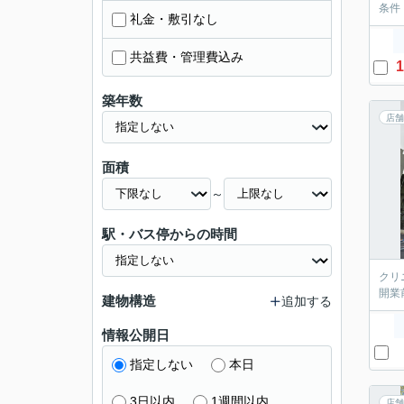
条件
礼金・敷引なし
共益費・管理費込み
1
築年数
店舗
面積
～
駅・バス停からの時間
クリ
開業
建物構造
追加する
情報公開日
指定しない
本日
3日以内
1週間以内
店舗