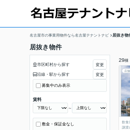
居抜き物
名古屋市の事業用物件なら名古屋テナントナビ
居抜き物件
29
棟
市区町村から探す
変更
店舗
沿線・駅から探す
変更
募集中のみ表示
賃料
～
飲食
敷金・保証金なし
譲渡