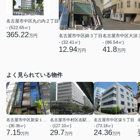
名古屋市中区丸の内２丁目
- (522.65㎡)
365.22
名古屋市中区錦３丁目
名古屋市中区大須
万円
- (32.41㎡)
- (86.54㎡)
12.94
41.8
万円
万円
よく見られている物件
名古屋市中区新栄１丁目
名古屋市中村区名駅５丁目
名古屋市中区栄５丁目
- (36.36㎡)
- (127.10㎡)
- (73.18㎡)
-
7.15
29.7
24.36
万円
万円
万円