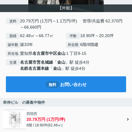
【外観】
20.79万円 (1万円～1.1万円/坪) 管理/共益費 62,370円
賃料
～66,660円
62.48㎡～66.77㎡
18.90坪～20.20坪
面積
坪数
築33年
6階/8階建
築年数
所在階
愛知県
名古屋市中区
金山
１丁目9-15
所在地
名古屋市営名城線
「
金山
」駅 徒歩4分
交通
名鉄名古屋本線
「
金山
」駅 徒歩4分
お問い合わせ
無料
幸伸ビル の募集中物件
西階西
20.79万円 (1万円/坪)
6階 / 18.90坪(62.48㎡)