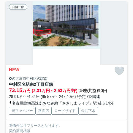
店舗一部
NEW
名古屋市中村区名駅南
中村区名駅南2丁目店舗
73.15
万円 (2.31万円～2.53万円/坪)
管理/共益費0円
28.91坪～74.84坪 (95.57㎡～247.40㎡) /予定 /13階建
名古屋臨海高速あおなみ線「ささしまライブ」駅 徒歩14分
光ファイバー
路面店
ロードサイド
公共下水
本物件はサブリースとなります。
契約期間相談