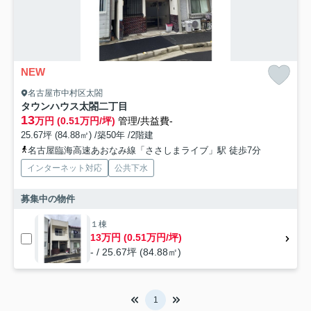
NEW
名古屋市中村区太閤
タウンハウス太閤二丁目
13
万円 (0.51万円/坪)
管理/共益費-
25.67坪 (84.88㎡) /築50年 /2階建
名古屋臨海高速あおなみ線「ささしまライブ」駅 徒歩7分
インターネット対応
公共下水
募集中の物件
１棟
13万円 (0.51万円/坪)
- / 25.67坪 (84.88㎡)
1