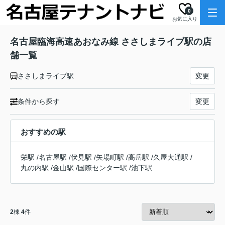
0
お気に入り
名古屋臨海高速あおなみ線 ささしまライブ駅の店
舗一覧
ささしまライブ駅
変更
条件から探す
変更
おすすめの駅
栄駅
/
名古屋駅
/
伏見駅
/
矢場町駅
/
高岳駅
/
久屋大通駅
/
丸の内駅
/
金山駅
/
国際センター駅
/
池下駅
2
棟
4
件