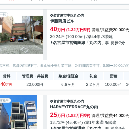
一部
名古屋市中区
丸の内
伊藤商店ビル
40
万円 (1.32万円/坪)
管理/共益費20,000
30.24坪 (100.00㎡) /築44年 /3階建
名古屋市営鶴舞線
「
丸の内
」駅 徒歩2分
店不可、店舗内料理不可、飲食物小売り業可能、24時間営業不可、8:00ー20:00の
賃料
管理費・共益費
敷金/保証金
礼金
面積
40
20,000円
6.6ヶ月
2.2ヶ月
100.00㎡
3
万円
事務所
名古屋市中区
丸の内
HARVEYTERRACE丸の内
25
万円 (1.82万円/坪)
管理/共益費44,000
13.73坪 (45.40㎡) /築1年未満 /5階建
名古屋市営桜通線
「
丸の内
」駅 徒歩3分