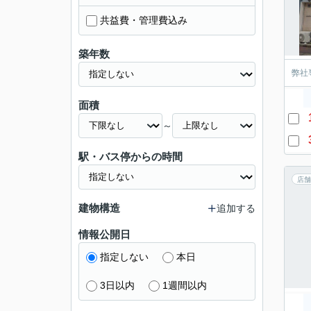
共益費・管理費込み
築年数
弊社
面積
～
駅・バス停からの時間
店舗
建物構造
追加する
情報公開日
指定しない
本日
3日以内
1週間以内