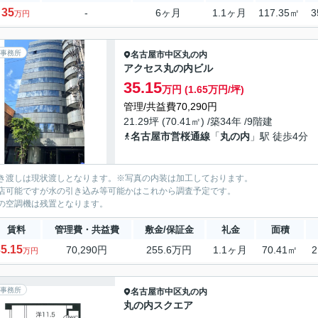
35
-
6ヶ月
1.1ヶ月
117.35㎡
3
万円
事務所
名古屋市中区
丸の内
アクセス丸の内ビル
35.15
万円 (1.65万円/坪)
管理/共益費70,290円
21.29坪 (70.41㎡) /築34年 /9階建
名古屋市営桜通線
「
丸の内
」駅 徒歩4分
き渡しは現状渡しとなります。※写真の内装は加工しております。
店可能ですが水の引き込み等可能かはこれから調査予定です。
の空調機は残置となります。
賃料
管理費・共益費
敷金/保証金
礼金
面積
5.15
70,290円
255.6万円
1.1ヶ月
70.41㎡
2
万円
事務所
名古屋市中区
丸の内
丸の内スクエア