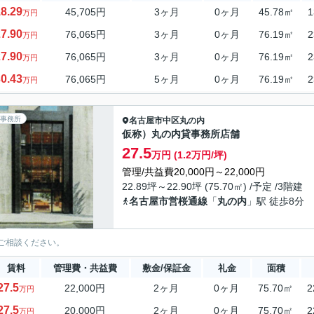
8.29
45,705円
3ヶ月
0ヶ月
45.78㎡
1
万円
7.90
76,065円
3ヶ月
0ヶ月
76.19㎡
2
万円
7.90
76,065円
3ヶ月
0ヶ月
76.19㎡
2
万円
0.43
76,065円
5ヶ月
0ヶ月
76.19㎡
2
万円
事務所
名古屋市中区
丸の内
仮称）丸の内貸事務所店舗
27.5
万円 (1.2万円/坪)
管理/共益費20,000円～22,000円
22.89坪～22.90坪 (75.70㎡) /予定 /3階建
名古屋市営桜通線
「
丸の内
」駅 徒歩8分
ご相談ください。
賃料
管理費・共益費
敷金/保証金
礼金
面積
27.5
22,000円
2ヶ月
0ヶ月
75.70㎡
2
万円
27.5
20,000円
2ヶ月
0ヶ月
75.70㎡
2
万円