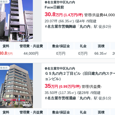
事務所
名古屋市中区
丸の内
Face日銀前
30.8
万円 (1.4万円/坪)
管理/共益費44,00
20.07坪 (66.35㎡) /築4年 /9階建
名古屋市営鶴舞線
「
丸の内
」駅 徒歩2分
賃料
管理費・共益費
敷金/保証金
礼金
面積
30.8
44,000円
0万円
0万円
66.35㎡
2
万円
事務所
名古屋市中区
丸の内
ＧＳ丸の内２丁目ビル（旧日建丸の内ステ
ョンビル）
35
万円 (0.99万円/坪)
管理/共益費-
35.50坪 (117.35㎡) /築28年 /9階建
名古屋市営桜通線
「
丸の内
」駅 徒歩1分
賃料
管理費・共益費
敷金/保証金
礼金
面積