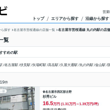
営業
トップ
エリアから探す
沿線から探す
名古屋市営桜通線 丸の内駅の店
から探す
名古屋市営桜通線の店舗一覧
一覧
すすめの駅
駅
/
名古屋駅
/
伏見駅
/
矢場町駅
/
高岳駅
/
久屋大通駅
/
丸の内駅
/
金山駅
/
19
件
一部
名古屋市西区
那古野
杉秀ビル
16.5
万円 (1.31万円～1.39万円/坪)
管理/共益費0円