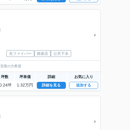
円
光ファイバー
路面店
公共下水
間営業の方希望
坪数
坪単価
詳細
お気に入り
0.24坪
1.32万円
詳細を見る
追加する
円