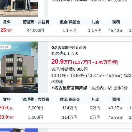
賃料
管理費・共益費
敷金/保証金
礼金
面積
25
44,000円
1.1ヶ月
1.1ヶ月
45.40㎡
1
万円
事務所
名古屋市中区
丸の内
丸の内LｉｎＸ
20.9
万円 (1.37万円～1.45万円/坪)
管理/共益費5,000円
13.11坪～13.89坪 (43.37㎡～45.95㎡) /築
/3階建
名古屋市営鶴舞線
「
丸の内
」駅 徒歩2分
賃料
管理費・共益費
敷金/保証金
礼金
面積
20.9
5,000円
114万円
0万円
43.37㎡
1
万円
20.9
5,000円
114万円
0万円
45.95㎡
1
万円