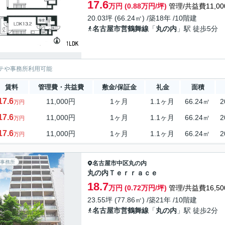
17.6
万円 (0.88万円/坪)
管理/共益費11,00
20.03坪 (66.24㎡) /築18年 /10階建
名古屋市営鶴舞線
「
丸の内
」駅 徒歩5分
テや事務所利用可能
賃料
管理費・共益費
敷金/保証金
礼金
面積
17.6
11,000円
1ヶ月
1.1ヶ月
66.24㎡
2
万円
17.6
11,000円
1ヶ月
1.1ヶ月
66.24㎡
2
万円
17.6
11,000円
1ヶ月
1.1ヶ月
66.24㎡
2
万円
事務所
名古屋市中区
丸の内
丸の内Ｔｅｒｒａｃｅ
18.7
万円 (0.72万円/坪)
管理/共益費16,50
23.55坪 (77.86㎡) /築21年 /10階建
名古屋市営鶴舞線
「
丸の内
」駅 徒歩2分