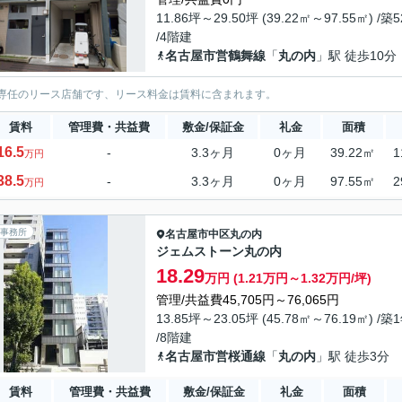
11.86坪～29.50坪 (39.22㎡～97.55㎡) /築
/4階建
名古屋市営鶴舞線
「
丸の内
」駅 徒歩10分
専任のリース店舗です、リース料金は賃料に含まれます。
賃料
管理費・共益費
敷金/保証金
礼金
面積
16.5
-
3.3ヶ月
0ヶ月
39.22㎡
1
万円
38.5
-
3.3ヶ月
0ヶ月
97.55㎡
2
万円
事務所
名古屋市中区
丸の内
ジェムストーン丸の内
18.29
万円 (1.21万円～1.32万円/坪)
管理/共益費45,705円～76,065円
13.85坪～23.05坪 (45.78㎡～76.19㎡) /築
/8階建
名古屋市営桜通線
「
丸の内
」駅 徒歩3分
賃料
管理費・共益費
敷金/保証金
礼金
面積