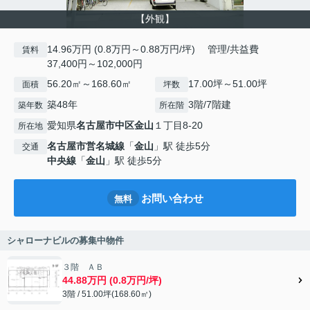
【外観】
14.96万円 (0.8万円～0.88万円/坪) 管理/共益費
賃料
37,400円～102,000円
56.20㎡～168.60㎡
17.00坪～51.00坪
面積
坪数
築48年
3階/7階建
築年数
所在階
愛知県
名古屋市中区
金山
１丁目8-20
所在地
名古屋市営名城線
「
金山
」駅 徒歩5分
交通
中央線
「
金山
」駅 徒歩5分
お問い合わせ
無料
シャローナビルの募集中物件
３階 ＡＢ
44.88万円 (0.8万円/坪)
3階 / 51.00坪(168.60㎡)