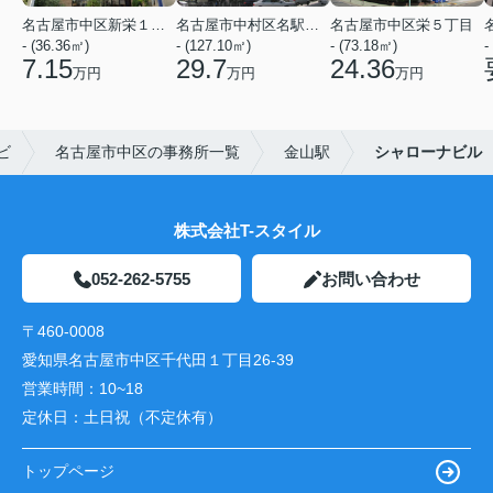
名古屋市中区新栄１丁目
名古屋市中村区名駅５丁目
名古屋市中区栄５丁目
- (36.36㎡)
- (127.10㎡)
- (73.18㎡)
-
7.15
29.7
24.36
万円
万円
万円
ビ
名古屋市中区の事務所一覧
金山駅
シャローナビル
株式会社T-スタイル
052-262-5755
お問い合わせ
〒460-0008
愛知県名古屋市中区千代田１丁目26-39
営業時間：
10~18
定休日：
土日祝（不定休有）
トップページ