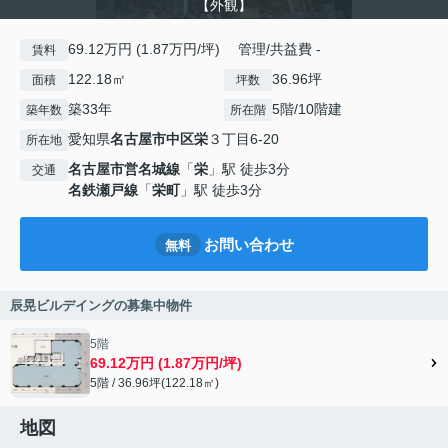
【外観】
69.12万円 (1.87万円/坪) 管理/共益費 -
賃料
122.18㎡
36.96坪
面積
坪数
築33年
5階/10階建
築年数
所在階
愛知県
名古屋市中区
栄
３丁目6-20
所在地
名古屋市営名城線
「
栄
」駅 徒歩3分
交通
名鉄瀬戸線
「
栄町
」駅 徒歩3分
お問い合わせ
無料
辰晃ビルデイングの募集中物件
5階
69.12万円 (1.87万円/坪)
5階 / 36.96坪(122.18㎡)
地図