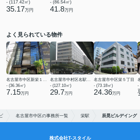
- (117.42㎡)
- (86.54㎡)
35.17
41.8
万円
万円
よく見られている物件
名古屋市中区新栄１丁目
名古屋市中村区名駅５丁目
名古屋市中区栄５丁目
- (36.36㎡)
- (127.10㎡)
- (73.18㎡)
-
7.15
29.7
24.36
万円
万円
万円
ビ
名古屋市中区の事務所一覧
栄駅
辰晃ビルデイング
株式会社T-スタイル