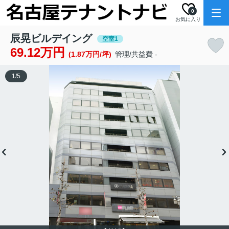
0
お気に入り
辰晃ビルデイング
空室1
69.12万円
(1.87万円/坪)
管理/共益費 -
1
/
5