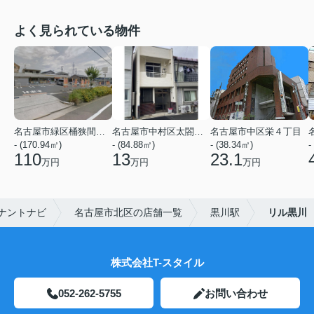
よく見られている物件
名古屋市緑区桶狭間神明
名古屋市中村区太閤２丁目
名古屋市中区栄４丁目
- (170.94㎡)
- (84.88㎡)
- (38.34㎡)
-
110
13
23.1
万円
万円
万円
ナントナビ
名古屋市北区の店舗一覧
黒川駅
リル黒川
株式会社T-スタイル
052-262-5755
お問い合わせ