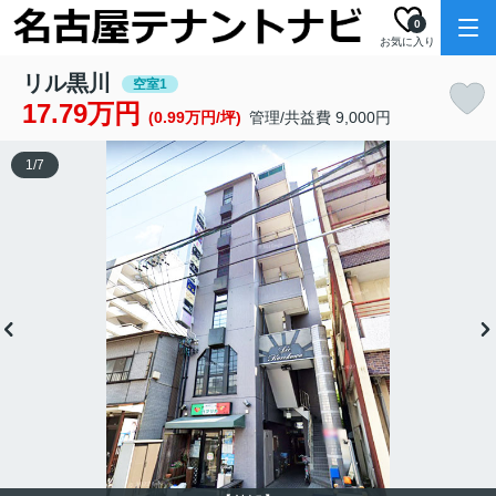
0
お気に入り
リル黒川
空室1
17.79万円
(0.99万円/坪)
管理/共益費 9,000円
1
/
7