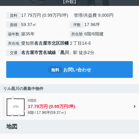
【外観】
17.79万円 (0.99万円/坪) 管理/共益費 9,000円
賃料
59.37㎡
17.96坪
面積
坪数
築35年
6階/6階建
築年数
所在階
愛知県
名古屋市北区
田幡
２丁目14-6
所在地
名古屋市営名城線
「
黒川
」駅 徒歩2分
交通
お問い合わせ
無料
リル黒川の募集中物件
6階B
17.79万円 (0.99万円/坪)
6階 / 17.96坪(59.37㎡)
地図