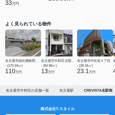
33
万円
よく見られている物件
名古屋市緑区桶狭間神明
名古屋市中村区太閤２丁目
名古屋市中区栄４丁目
- (170.94㎡)
- (84.88㎡)
- (38.34㎡)
-
110
13
23.1
万円
万円
万円
名古屋市中村区の店舗一覧
名古屋駅
CREVISTA名駅南
株式会社T-スタイル