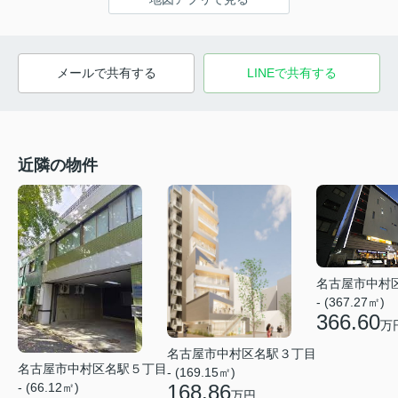
メールで共有する
LINEで共有する
近隣の物件
名古屋市中村
- (367.27㎡)
366.60
万
名古屋市中村区名駅３丁目
名古屋市中村区名駅５丁目
- (169.15㎡)
168.86
- (66.12㎡)
万円