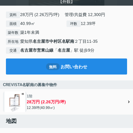
【外観】
28万円 (2.26万円/坪) 管理/共益費 12,300円
賃料
40.99㎡
12.39坪
面積
坪数
築1年未満
築年数
愛知県
名古屋市中村区
名駅南
２丁目11-35
所在地
名古屋市営東山線
「
名古屋
」駅 徒歩9分
交通
お問い合わせ
無料
CREVISTA名駅南の募集中物件
1階
28万円 (2.26万円/坪)
12.39坪(40.99㎡)
地図