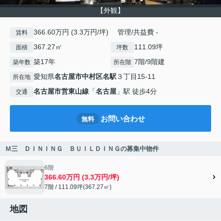
【外観】
366.60万円 (3.3万円/坪) 管理/共益費 -
賃料
367.27㎡
111.09坪
面積
坪数
築17年
7階/9階建
築年数
所在階
愛知県
名古屋市中村区
名駅
３丁目15-11
所在地
名古屋市営東山線
「
名古屋
」駅 徒歩4分
交通
お問い合わせ
無料
Ｍ三 ＤＩＮＩＮＧ ＢＵＩＬＤＩＮＧの募集中物件
6階
366.60万円 (3.3万円/坪)
7階 / 111.09坪(367.27㎡)
地図