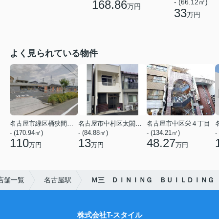
168.86
- (66.12㎡)
万円
33
万円
よく見られている物件
名古屋市緑区桶狭間神明
名古屋市中村区太閤２丁目
名古屋市中区栄４丁目
- (170.94㎡)
- (84.88㎡)
- (134.21㎡)
-
110
13
48.27
万円
万円
万円
店舗一覧
名古屋駅
Ｍ三 ＤＩＮＩＮＧ ＢＵＩＬＤＩＮＧ
株式会社T-スタイル