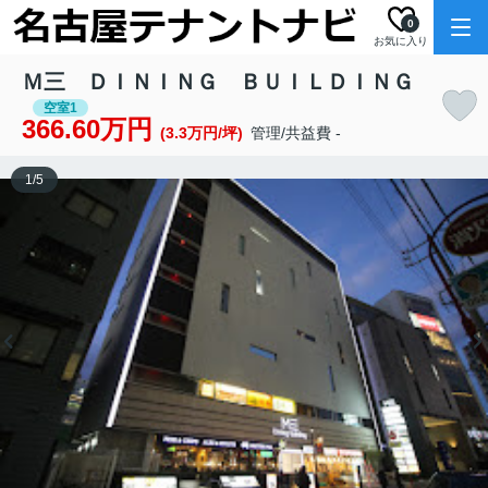
0
お気に入り
Ｍ三 ＤＩＮＩＮＧ ＢＵＩＬＤＩＮＧ
空室1
366.60万円
(3.3万円/坪)
管理/共益費 -
1
/
5