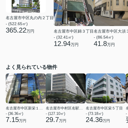
名古屋市中区丸の内２丁目
- (522.65㎡)
365.22
名古屋市中区錦３丁目
名古屋市中区大須
万円
- (32.41㎡)
- (86.54㎡)
12.94
41.8
万円
万円
よく見られている物件
名古屋市中区新栄１丁目
名古屋市中村区名駅５丁目
名古屋市中区栄５丁目
- (36.36㎡)
- (127.10㎡)
- (73.18㎡)
-
7.15
29.7
24.36
万円
万円
万円