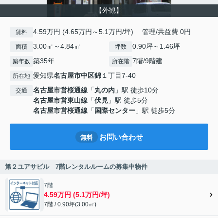
【外観】
4.59万円 (4.65万円～5.1万円/坪) 管理/共益費 0円
賃料
3.00㎡～4.84㎡
0.90坪～1.46坪
面積
坪数
築35年
7階/9階建
築年数
所在階
愛知県
名古屋市中区
錦
１丁目7-40
所在地
名古屋市営桜通線
「
丸の内
」駅 徒歩10分
交通
名古屋市営東山線
「
伏見
」駅 徒歩5分
名古屋市営桜通線
「
国際センター
」駅 徒歩5分
お問い合わせ
無料
第２ユアサビル 7階レンタルルームの募集中物件
7階
4.59万円 (5.1万円/坪)
7階 / 0.90坪(3.00㎡)