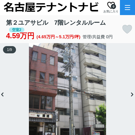
0
お気に入り
第２ユアサビル 7階レンタルルーム
空室2
4.59万円
(4.65万円～5.1万円/坪)
管理/共益費 0円
1
/
9