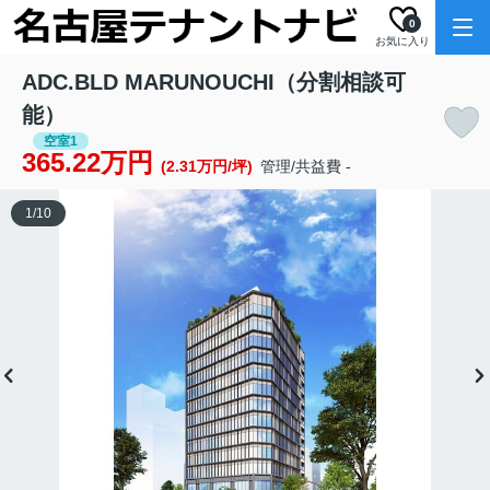
0
お気に入り
ADC.BLD MARUNOUCHI（分割相談可
能）
空室1
365.22万円
(2.31万円/坪)
管理/共益費 -
1
/
10