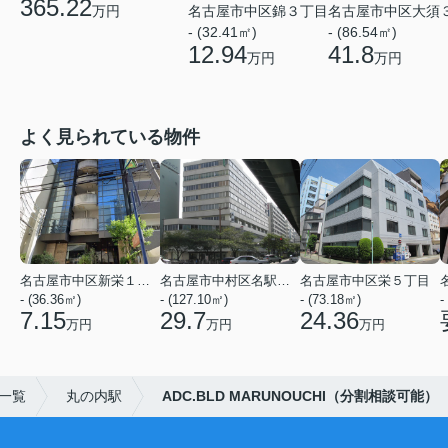
365.22
名古屋市中区錦３丁目
名古屋市中区大須
万円
- (32.41㎡)
- (86.54㎡)
12.94
41.8
万円
万円
よく見られている物件
名古屋市中区新栄１丁目
名古屋市中村区名駅５丁目
名古屋市中区栄５丁目
- (36.36㎡)
- (127.10㎡)
- (73.18㎡)
-
7.15
29.7
24.36
万円
万円
万円
一覧
丸の内駅
ADC.BLD MARUNOUCHI（分割相談可能）