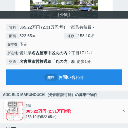
【外観】
365.22万円 (2.31万円/坪) 管理/共益費 -
賃料
522.65㎡
158.10坪
面積
坪数
予定
築年数
愛知県
名古屋市中区
丸の内
２丁目1712-1
所在地
名古屋市営桜通線
「
丸の内
」駅 徒歩1分
交通
お問い合わせ
無料
ADC.BLD MARUNOUCHI（分割相談可能）の募集中物件
5階
365.22万円 (2.31万円/坪)
158.10坪(522.65㎡)