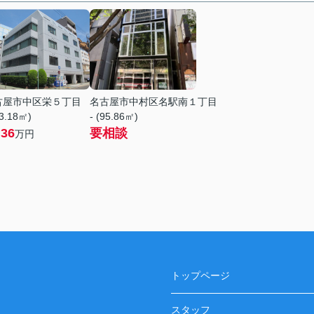
古屋市中区栄５丁目
名古屋市中村区名駅南１丁目
73.18㎡)
- (95.86㎡)
.36
要相談
万円
トップページ
スタッフ