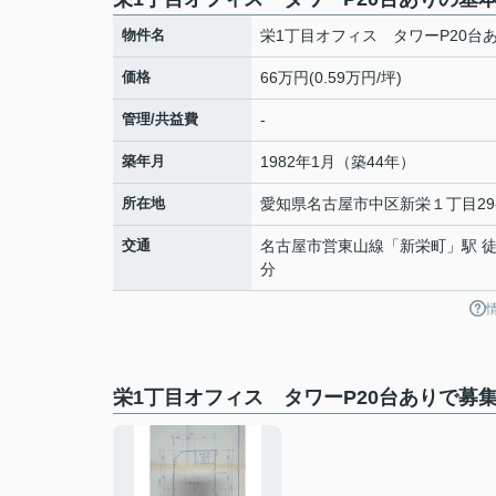
物件名
栄1丁目オフィス タワーP20台
価格
66万円(0.59万円/坪)
管理/共益費
-
築年月
1982年1月（築44年）
所在地
愛知県
名古屋市中区
新栄
１丁目29
交通
名古屋市営東山線
「
新栄町
」駅 徒
分
栄1丁目オフィス タワーP20台ありで募