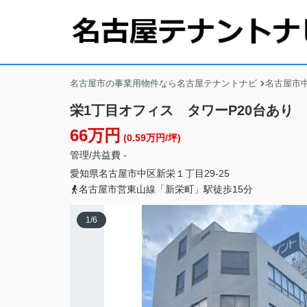
名古屋市の事業用物件なら名古屋テナントナビ
名古屋市
栄1丁目オフィス タワーP20台あり
66万円
(0.59万円/坪)
管理/共益費 -
愛知県
名古屋市中区
新栄
１丁目29-25
名古屋市営東山線「新栄町」駅徒歩15分
1
/
6