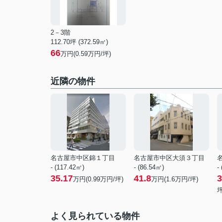
2－3階
112.70坪 (372.59㎡)
66
万円(0.59万円/坪)
近隣の物件
名古屋市中区錦１丁目
名古屋市中区大須３丁目
- (117.42㎡)
- (86.54㎡)
-
35.17
41.8
3
万円(
0.99
万円/坪)
万円(
1.6
万円/坪)
坪
よく見られている物件