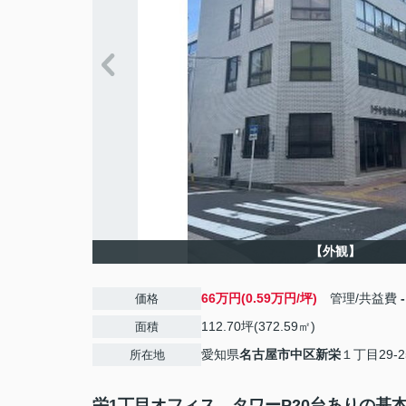
【外観】
66万円(0.59万円/坪)
管理/共益費
-
価格
112.70坪(372.59㎡)
面積
愛知県
名古屋市中区
新栄
１丁目29-2
所在地
栄1丁目オフィス タワーP20台ありの基