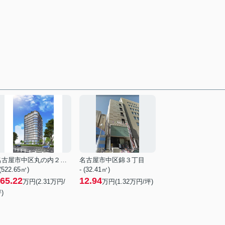
名古屋市中区丸の内２丁目
名古屋市中区錦３丁目
 (522.65㎡)
- (32.41㎡)
65.22
12.94
万円(
2.31
万円/
万円(
1.32
万円/坪)
)