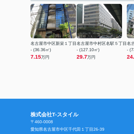
名古屋市中区新栄１丁目
名古屋市中村区名駅５丁目
名
- (36.36㎡)
- (127.10㎡)
- (
7.15
29.7
24
万円
万円
株式会社T-スタイル
〒460-0008
愛知県名古屋市中区千代田１丁目26-39