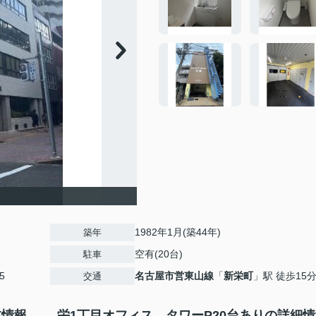
1982年1月(築44年)
築年
空有(20台)
駐車
5
名古屋市営東山線
「
新栄町
」駅 徒歩15
交通
本情報
栄1丁目オフィス タワーP20台ありの詳細