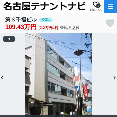
0
お気に入り
第３千福ビル
空室1
109.43万円
(2.2万円/坪)
管理/共益費 -
1
/
11