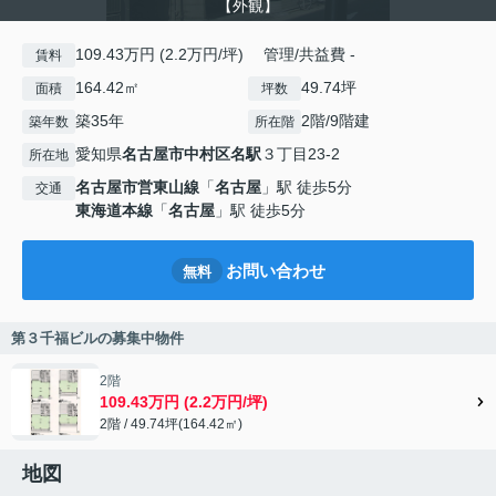
【外観】
109.43万円 (2.2万円/坪) 管理/共益費 -
賃料
164.42㎡
49.74坪
面積
坪数
築35年
2階/9階建
築年数
所在階
愛知県
名古屋市中村区
名駅
３丁目23-2
所在地
名古屋市営東山線
「
名古屋
」駅 徒歩5分
交通
東海道本線
「
名古屋
」駅 徒歩5分
お問い合わせ
無料
第３千福ビルの募集中物件
2階
109.43万円 (2.2万円/坪)
2階 / 49.74坪(164.42㎡)
地図