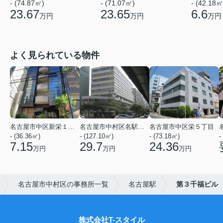
- (74.87㎡)
- (71.07㎡)
- (42.18㎡
23.67
23.65
6.6
万円
万円
万円
よく見られている物件
名古屋市中区新栄１丁目
名古屋市中村区名駅５丁目
名古屋市中区栄５丁目
- (36.36㎡)
- (127.10㎡)
- (73.18㎡)
-
7.15
29.7
24.36
万円
万円
万円
名古屋市中村区の事務所一覧
名古屋駅
第３千福ビル
株式会社T-スタイル