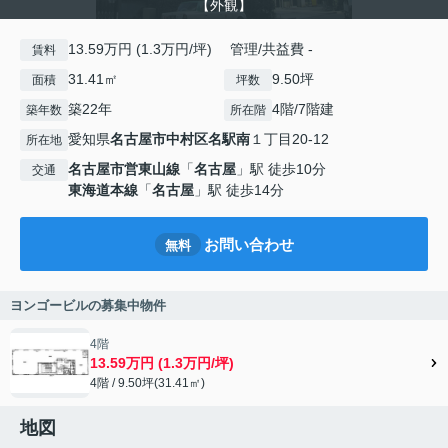
【外観】
13.59万円 (1.3万円/坪) 管理/共益費 -
賃料
31.41㎡
9.50坪
面積
坪数
築22年
4階/7階建
築年数
所在階
愛知県
名古屋市中村区
名駅南
１丁目20-12
所在地
名古屋市営東山線
「
名古屋
」駅 徒歩10分
交通
東海道本線
「
名古屋
」駅 徒歩14分
お問い合わせ
無料
ヨンゴービルの募集中物件
4階
13.59万円 (1.3万円/坪)
4階 / 9.50坪(31.41㎡)
地図