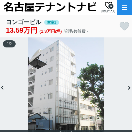
0
お気に入り
ヨンゴービル
空室1
13.59万円
(1.3万円/坪)
管理/共益費 -
1
/
2