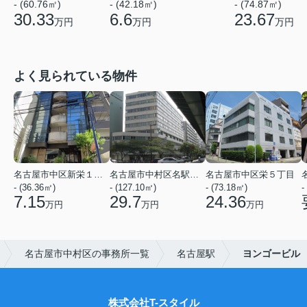
- (60.76㎡)
- (42.18㎡)
- (74.87㎡)
30.33
6.6
23.67
万円
万円
万円
よく見られている物件
名古屋市中区新栄１丁目
名古屋市中村区名駅５丁目
名古屋市中区栄５丁目
- (36.36㎡)
- (127.10㎡)
- (73.18㎡)
-
7.15
29.7
24.36
万円
万円
万円
名古屋市中村区の事務所一覧
名古屋駅
ヨンゴービル
株式会社T-スタイル