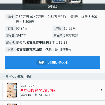
【外観】
7.59万円 (0.47万円～0.51万円/坪) 管理/共益費 6,600
賃料
円～8,800円
53.94㎡
16.31坪
面積
坪数
築47年
3階/7階建
築年数
所在階
愛知県
名古屋市中区
錦
１丁目13-29
所在地
名古屋市営東山線
「
伏見
」駅 徒歩5分
交通
お問い合わせ
無料
小玉ビルの募集中物件
302 2DK
8.25万円 (0.51万円/坪)
3階 / 16.31坪(53.94㎡)