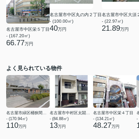
名古屋市中区丸の内２丁目
名古屋市中区大須
- (100.00㎡)
- (22.97㎡)
40
21.89
名古屋市中区栄５丁目
万円
万円
- (167.20㎡)
66.77
万円
よく見られている物件
名古屋市緑区桶狭間神明
名古屋市中村区太閤２丁目
名古屋市中区栄４丁目
- (170.94㎡)
- (84.88㎡)
- (134.21㎡)
-
110
13
48.27
万円
万円
万円