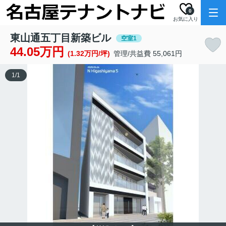
0
お気に入り
東山通五丁目新築ビル
空室1
44.05万円
(1.32万円/坪)
管理/共益費 55,061円
1
/
1