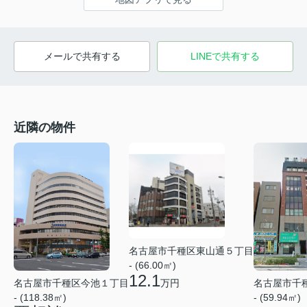
メールで共有する
LINEで共有する
近隣の物件
名古屋市千種区東山通５丁目
- (66.00㎡)
12.1
名古屋市千種区今池１丁目
名古屋市千
万円
- (118.38㎡)
- (59.94㎡)