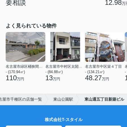
要相談
12.98
万
よく見られている物件
名古屋市緑区桶狭間神明
名古屋市中村区太閤２丁目
名古屋市中区栄４丁目
- (170.94㎡)
- (84.88㎡)
- (134.21㎡)
-
110
13
48.27
万円
万円
万円
古屋市千種区の店舗一覧
東山公園駅
東山通五丁目新築ビル
株式会社T-スタイル