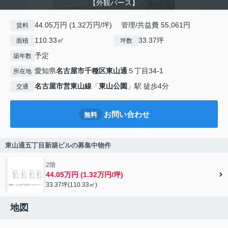
【外観パース】
44.05万円 (1.32万円/坪) 管理/共益費 55,061円
賃料
110.33㎡
33.37坪
面積
坪数
予定
築年数
愛知県
名古屋市千種区
東山通
５丁目34-1
所在地
名古屋市営東山線
「
東山公園
」駅 徒歩4分
交通
お問い合わせ
無料
東山通五丁目新築ビルの募集中物件
2階
44.05万円 (1.32万円/坪)
33.37坪(110.33㎡)
地図