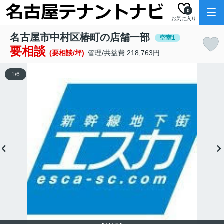
0
お気に入り
名古屋市中村区椿町の店舗一部
空室1
要相談
(要相談/坪)
管理/共益費 218,763円
1
/
6