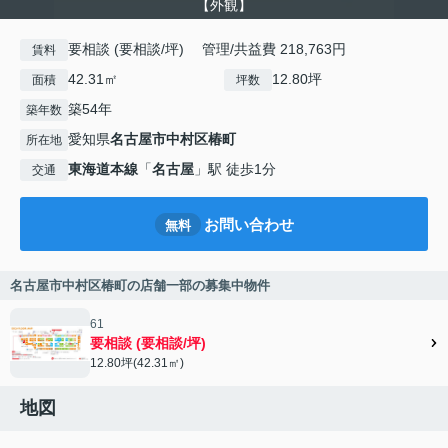
【外観】
要相談 (要相談/坪) 管理/共益費 218,763円
賃料
42.31㎡
12.80坪
面積
坪数
築54年
築年数
愛知県
名古屋市中村区
椿町
所在地
東海道本線
「
名古屋
」駅 徒歩1分
交通
お問い合わせ
無料
名古屋市中村区椿町の店舗一部の募集中物件
61
要相談 (要相談/坪)
12.80坪(42.31㎡)
地図