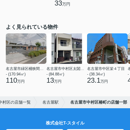
33
万円
よく見られている物件
名古屋市緑区桶狭間神明
名古屋市中村区太閤２丁目
名古屋市中区栄４丁目
- (170.94㎡)
- (84.88㎡)
- (38.34㎡)
-
110
13
23.1
万円
万円
万円
中村区の店舗一覧
名古屋駅
名古屋市中村区椿町の店舗一部
株式会社T-スタイル