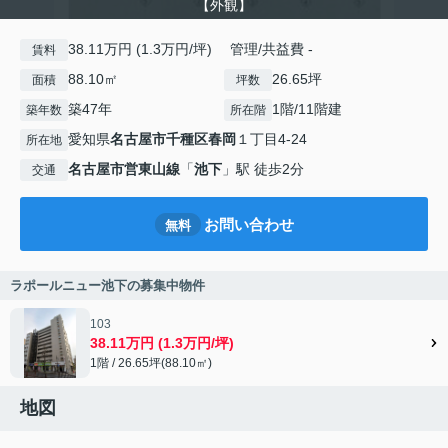
【外観】
38.11万円 (1.3万円/坪) 管理/共益費 -
賃料
88.10㎡
26.65坪
面積
坪数
築47年
1階/11階建
築年数
所在階
愛知県
名古屋市千種区
春岡
１丁目4-24
所在地
名古屋市営東山線
「
池下
」駅 徒歩2分
交通
お問い合わせ
無料
ラポールニュー池下の募集中物件
103
38.11万円 (1.3万円/坪)
1階 / 26.65坪(88.10㎡)
地図