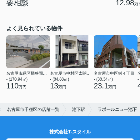
要相談
12.98
万
よく見られている物件
名古屋市緑区桶狭間神明
名古屋市中村区太閤２丁目
名古屋市中区栄４丁目
- (170.94㎡)
- (84.88㎡)
- (38.34㎡)
-
110
13
23.1
万円
万円
万円
名古屋市千種区の店舗一覧
池下駅
ラポールニュー池下
株式会社T-スタイル