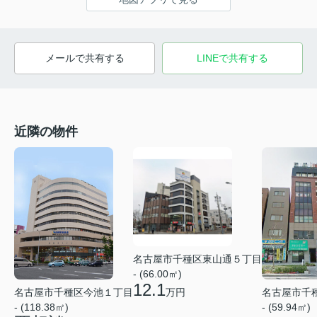
メールで共有する
LINEで共有する
近隣の物件
名古屋市千種区東山通５丁目
- (66.00㎡)
12.1
名古屋市千種区今池１丁目
名古屋市千
万円
- (118.38㎡)
- (59.94㎡)