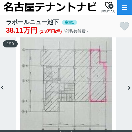
0
お気に入り
ラポールニュー池下
空室1
38.11万円
(1.3万円/坪)
管理/共益費 -
1
/
10