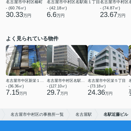
名古屋市中村区椿町
名古屋市中村区名駅南１丁目
名古屋市中村区
- (60.76㎡)
- (42.18㎡)
- (74.87㎡)
30.33
6.6
23.67
万円
万円
万円
よく見られている物件
名古屋市中区新栄１丁目
名古屋市中村区名駅５丁目
名古屋市中区栄５丁目
- (36.36㎡)
- (127.10㎡)
- (73.18㎡)
-
7.15
29.7
24.36
万円
万円
万円
名古屋市中村区の事務所一覧
名古屋駅
名駅近藤ビル