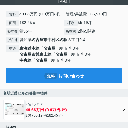
【外観】
49.68万円 (0.9万円/坪) 管理/共益費 165,570円
賃料
182.45㎡
55.19坪
面積
坪数
築35年
2階/5階建
築年数
所在階
愛知県
名古屋市中村区
名駅
３丁目9-4
所在地
東海道本線
「
名古屋
」駅 徒歩8分
交通
名古屋市営東山線
「
名古屋
」駅 徒歩8分
中央線
「
名古屋
」駅 徒歩8分
お問い合わせ
無料
名駅近藤ビルの募集中物件
2階1フロア
49.68万円 (0.9万円/坪)
2階 / 55.19坪(182.45㎡)