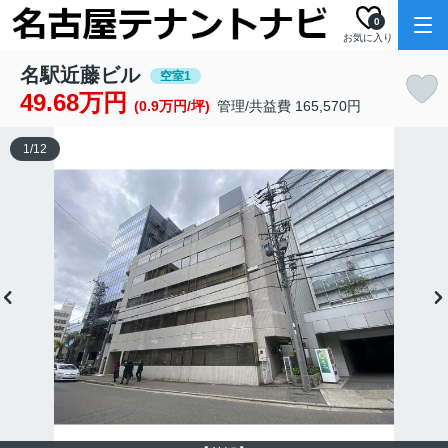
0
お気に入り
名駅近藤ビル
空室1
49.68万円
(0.9万円/坪)
管理/共益費 165,570円
1
/
12