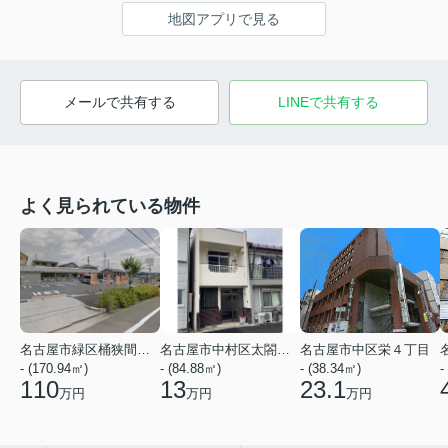
地図アプリで見る
メールで共有する
LINEで共有する
よく見られている物件
名古屋市緑区桶狭間神明
名古屋市中村区太閤２丁目
名古屋市中区栄４丁目
- (170.94㎡)
- (84.88㎡)
- (38.34㎡)
-
110
13
23.1
万円
万円
万円