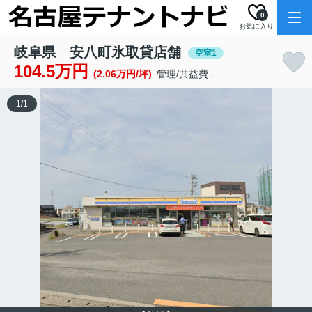
0
お気に入り
岐阜県 安八町氷取貸店舗
空室1
104.5万円
(2.06万円/坪)
管理/共益費 -
1
/
1