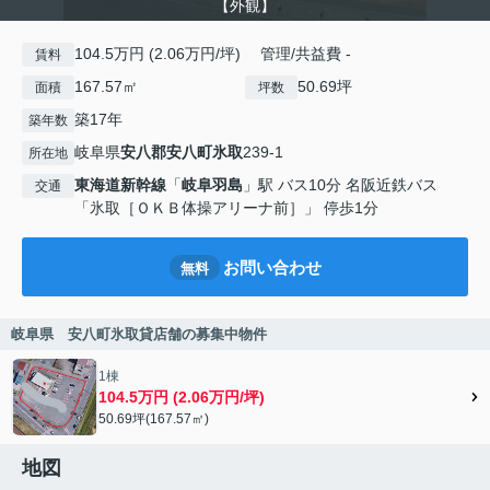
【外観】
104.5万円 (2.06万円/坪) 管理/共益費 -
賃料
167.57㎡
50.69坪
面積
坪数
築17年
築年数
岐阜県
安八郡安八町
氷取
239-1
所在地
東海道新幹線
「
岐阜羽島
」駅 バス10分 名阪近鉄バス
交通
「氷取［ＯＫＢ体操アリーナ前］」 停歩1分
お問い合わせ
無料
岐阜県 安八町氷取貸店舗の募集中物件
1棟
104.5万円 (2.06万円/坪)
50.69坪(167.57㎡)
地図